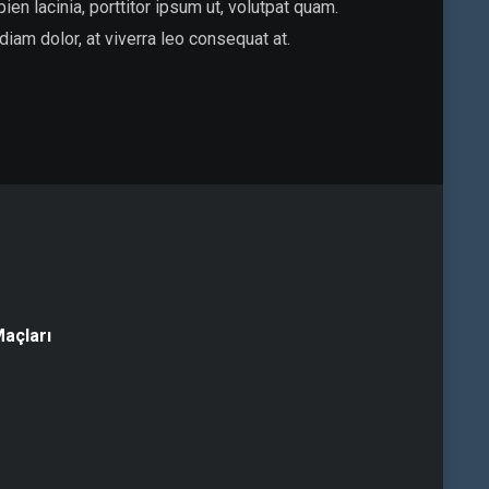
n lacinia, porttitor ipsum ut, volutpat quam.
r diam dolor, at viverra leo consequat at.
açları