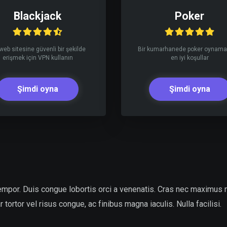
Blackjack
Poker
web sitesine güvenli bir şekilde
Bir kumarhanede poker oynamak
erişmek için VPN kullanın
en iyi koşullar
Şimdi oyna
Şimdi oyna
 tempor. Duis congue lobortis orci a venenatis. Cras nec maximus
tortor vel risus congue, ac finibus magna iaculis. Nulla facilisi.