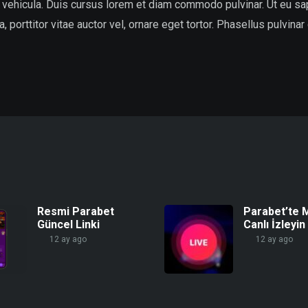
ehicula. Duis cursus lorem et diam commodo pulvinar. Ut eu sapie
la, porttitor vitae auctor vel, ornare eget tortor. Phasellus pulvina
Resmi Parabet
Parabet’te M
Güncel Linki
Canlı İzleyin
12 ay ago
12 ay ago